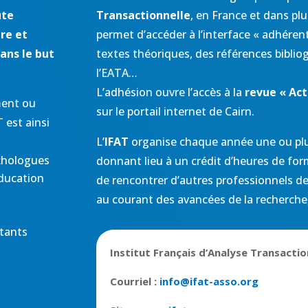
ute
Transactionnelle
, en France et dans pl
re et
permet d’accéder à l’interface « adhérent
ans le but
textes théoriques, des références bibli
l’EATA…
L’adhésion ouvre l’accès à la
revue « Act
ment ou
sur le portail internet de Cairn.
 est ainsi
L’
IFAT
organise chaque année une ou plu
ychologues
donnant lieu à un crédit d’heures de fo
éducation
de rencontrer d’autres professionnels de 
au courant des avancées de la recherche, 
ltants
Institut Français d’Analyse Transactio
Courriel :
info@ifat-asso.org