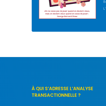
B
L
À QUI S’ADRESSE L’ANALYSE
TRANSACTIONNELLE ?