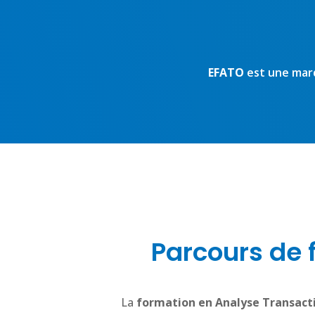
EFATO
est une marq
Parcours de 
La
formation en Analyse Transact