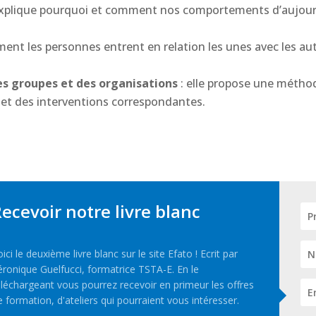
 explique pourquoi et comment nos comportements d’aujourd’
mment les personnes entrent en relation les unes avec les a
des groupes et des organisations
: elle propose une méth
s et des interventions correspondantes.
ecevoir notre livre blanc
oici le deuxième livre blanc sur le site Efato ! Ecrit par
éronique Guelfucci, formatrice TSTA-E. En le
éléchargeant vous pourrez recevoir en primeur les offres
e formation, d'ateliers qui pourraient vous intéresser.